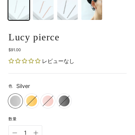
Lucy pierce
$91.00
定
価
レビューなし
Silver
色
数量