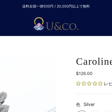
送料全国一律500円 / 20,000円以上で無料
Carolin
$126.00
定
価
レ
Silver
色