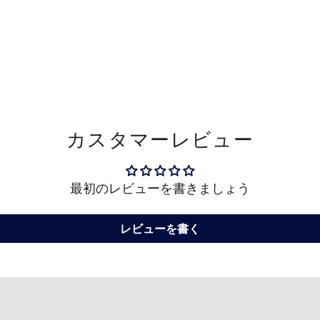
商
品
を
カ
ー
ト
に
カスタマーレビュー
追
加
す
最初のレビューを書きましょう
る
レビューを書く