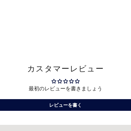
商
品
を
カ
ー
ト
に
カスタマーレビュー
追
加
す
最初のレビューを書きましょう
る
レビューを書く