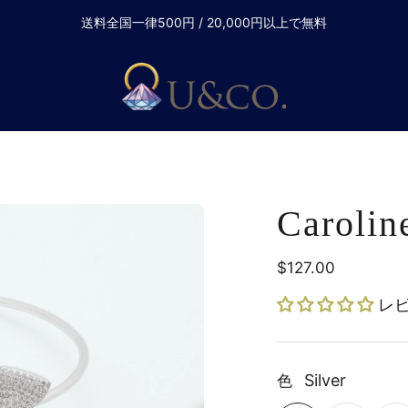
送料全国一律500円 / 20,000円以上で無料
Carolin
$127.00
定
価
レ
Silver
色