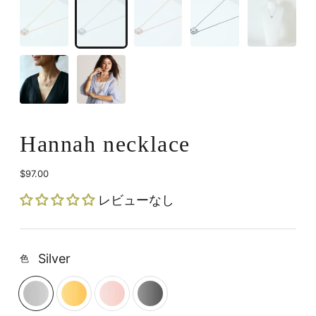
Hannah necklace
$97.00
定
価
レビューなし
Silver
色